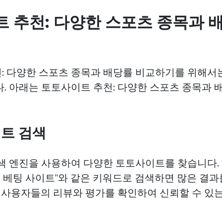
 추천: 다양한 스포츠 종목과 
: 다양한 스포츠 종목과 배당률 비교하기를 위해서는
다. 아래는 토토사이트 추천: 다양한 스포츠 종목과
이트 검색
검색 엔진을 사용하여 다양한 토토사이트를 찾습니다.
츠 베팅 사이트"와 같은 키워드로 검색하면 많은 결과
실제 사용자들의 리뷰와 평가를 확인하여 신뢰할 수 있