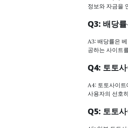
정보와 자금을 
Q3: 배당
A3: 배당률은 
공하는 사이트를
Q4: 토토
A4: 토토사이트
사용자의 선호하
Q5: 토토