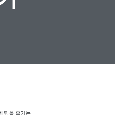
 베팅을 즐기는