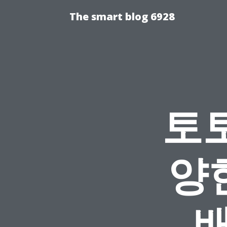
The smart blog 6928
토토
양