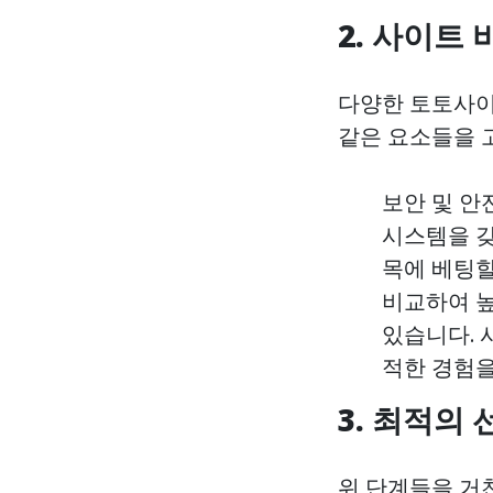
2. 사이트 
다양한 토토사이
같은 요소들을 
보안 및 안
시스템을 갖
목에 베팅할
비교하여 높
있습니다. 
적한 경험을
3. 최적의 
위 단계들을 거