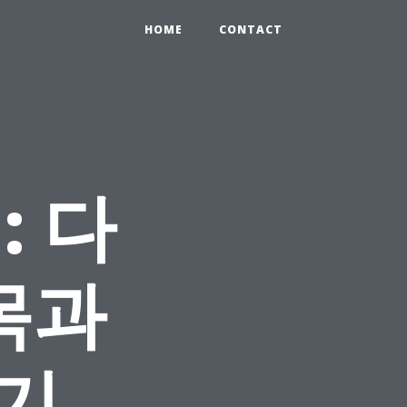
HOME
CONTACT
 다
목과
기