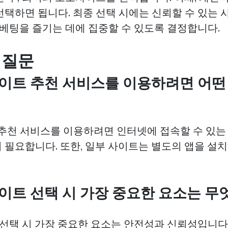
선택하면 됩니다. 최종 선택 시에는 신뢰할 수 있는
 베팅을 즐기는 데에 집중할 수 있도록 결정합니다.
 질문
사이트 추천 서비스를 이용하려면 어떤
트 추천 서비스를 이용하려면 인터넷에 접속할 수 있는
 필요합니다. 또한, 일부 사이트는 별도의 앱을 설치
사이트 선택 시 가장 중요한 요소는 무
트 선택 시 가장 중요한 요소는 안전성과 신뢰성입니다