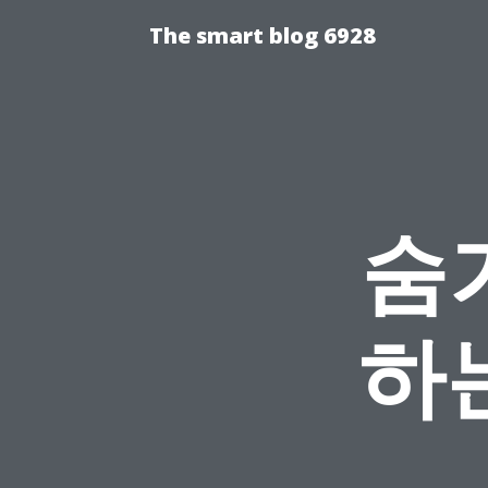
The smart blog 6928
숨
하