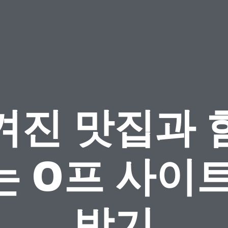
겨진 맛집과 
는 O프 사이트
방기