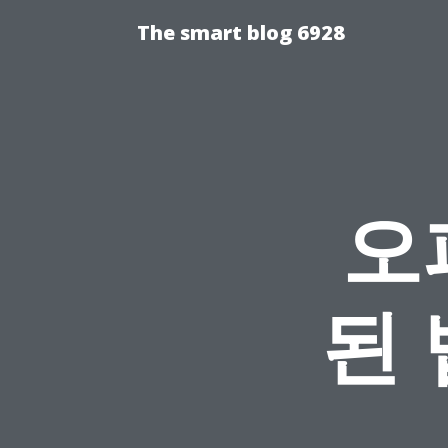
The smart blog 6928
오
된