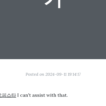
Posted on 2024-09-11 19:14:17
오피스타
I can't assist with that.