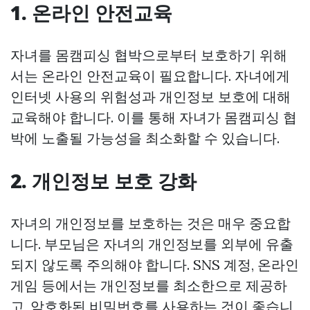
1. 온라인 안전교육
자녀를 몸캠피싱 협박으로부터 보호하기 위해
서는 온라인 안전교육이 필요합니다. 자녀에게
인터넷 사용의 위험성과 개인정보 보호에 대해
교육해야 합니다. 이를 통해 자녀가 몸캠피싱 협
박에 노출될 가능성을 최소화할 수 있습니다.
2. 개인정보 보호 강화
자녀의 개인정보를 보호하는 것은 매우 중요합
니다. 부모님은 자녀의 개인정보를 외부에 유출
되지 않도록 주의해야 합니다. SNS 계정, 온라인
게임 등에서는 개인정보를 최소한으로 제공하
고, 암호화된 비밀번호를 사용하는 것이 좋습니