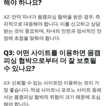
해야 하나요?
A2: 만약 자녀가 몸캠피싱 협박을 받은 경우, 즉
각적으로 대응해야 합니다. 이를 신고하고 상담
받는 것이 중요하며, 자녀의 안전과 정서적인 안
정에 초점을 맞춰야 합니다.
Q3: 어떤 사이트를 이용하면 몸캠
피싱 협박으로부터 더 잘 보호될
수 있나요?
A3: 신뢰할 수 있는 사이트만 이용하는 것이 가
장 좋습니다. 악성 사이트나 포르노 사이트 등에
서는 몸캠피싱 협박의 위험이 크기 때문에 조심
해야 합니다.