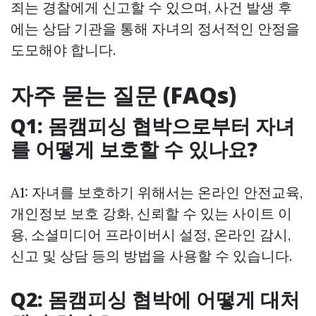
죄는 경찰에게 신고할 수 있으며, 사건 발생 후
에는 상담 기관을 통해 자녀의 정서적인 안정을
도모해야 합니다.
자주 묻는 질문 (FAQs)
Q1: 몸캠피싱 협박으로부터 자녀
를 어떻게 보호할 수 있나요?
A1: 자녀를 보호하기 위해서는 온라인 안전교육,
개인정보 보호 강화, 신뢰할 수 있는 사이트 이
용, 소셜미디어 프라이버시 설정, 온라인 감시,
신고 및 상담 등의 방법을 사용할 수 있습니다.
Q2: 몸캠피싱 협박에 어떻게 대처