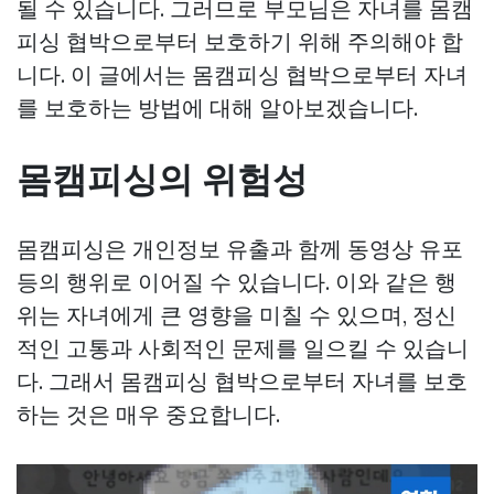
될 수 있습니다. 그러므로 부모님은 자녀를 몸캠
피싱 협박으로부터 보호하기 위해 주의해야 합
니다. 이 글에서는 몸캠피싱 협박으로부터 자녀
를 보호하는 방법에 대해 알아보겠습니다.
몸캠피싱의 위험성
몸캠피싱은 개인정보 유출과 함께 동영상 유포
등의 행위로 이어질 수 있습니다. 이와 같은 행
위는 자녀에게 큰 영향을 미칠 수 있으며, 정신
적인 고통과 사회적인 문제를 일으킬 수 있습니
다. 그래서 몸캠피싱 협박으로부터 자녀를 보호
하는 것은 매우 중요합니다.