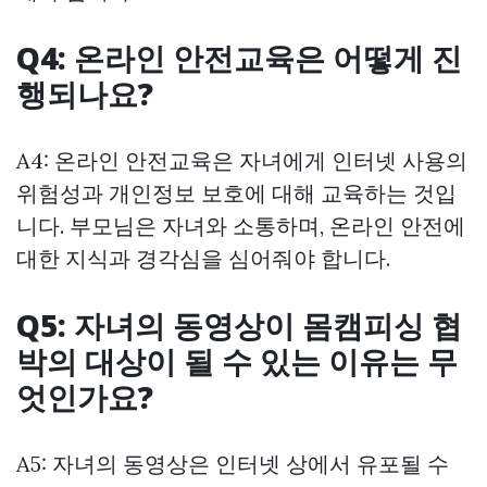
Q4: 온라인 안전교육은 어떻게 진
행되나요?
A4: 온라인 안전교육은 자녀에게 인터넷 사용의
위험성과 개인정보 보호에 대해 교육하는 것입
니다. 부모님은 자녀와 소통하며, 온라인 안전에
대한 지식과 경각심을 심어줘야 합니다.
Q5: 자녀의 동영상이 몸캠피싱 협
박의 대상이 될 수 있는 이유는 무
엇인가요?
A5: 자녀의 동영상은 인터넷 상에서 유포될 수