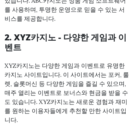
있습니다. ABC카지노는 정품 게임 소프트웨어
를 사용하며, 투명한 운영으로 믿을 수 있는 서
비스를 제공합니다.
2. XYZ카지노 - 다양한 게임과 이
벤트
XYZ카지노는 다양한 게임과 이벤트로 유명한
카지노 사이트입니다. 이 사이트에서는 포커, 룰
렛, 슬롯머신 등 다양한 게임을 즐길 수 있으며,
매주 열리는 이벤트로 보너스와 현금을 받을 수
도 있습니다. XYZ카지노는 새로운 경험과 재미
를 원하는 이용자들에게 추천할 만한 사이트입
니다.