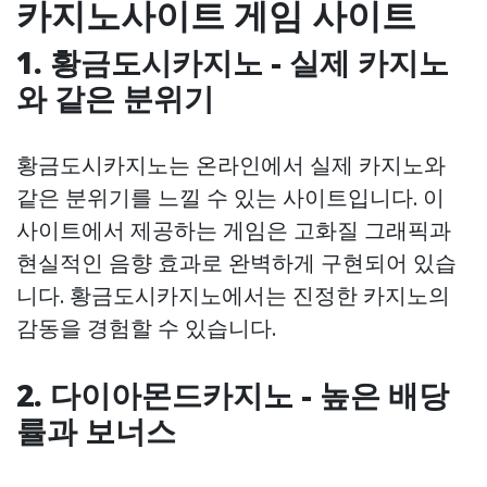
카지노사이트 게임 사이트
1. 황금도시카지노 - 실제 카지노
와 같은 분위기
황금도시카지노는 온라인에서 실제 카지노와
같은 분위기를 느낄 수 있는 사이트입니다. 이
사이트에서 제공하는 게임은 고화질 그래픽과
현실적인 음향 효과로 완벽하게 구현되어 있습
니다. 황금도시카지노에서는 진정한 카지노의
감동을 경험할 수 있습니다.
2. 다이아몬드카지노 - 높은 배당
률과 보너스