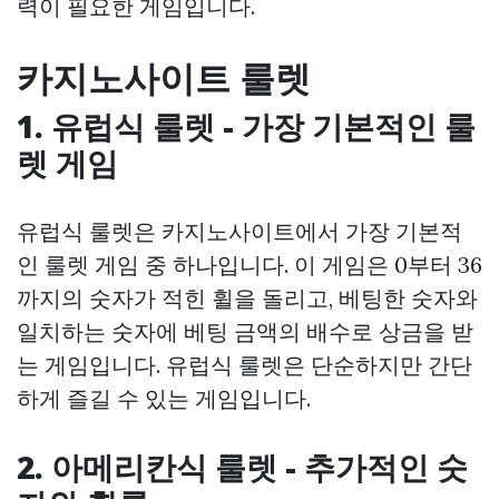
력이 필요한 게임입니다.
카지노사이트 룰렛
1. 유럽식 룰렛 - 가장 기본적인 룰
렛 게임
유럽식 룰렛은 카지노사이트에서 가장 기본적
인 룰렛 게임 중 하나입니다. 이 게임은 0부터 36
까지의 숫자가 적힌 휠을 돌리고, 베팅한 숫자와
일치하는 숫자에 베팅 금액의 배수로 상금을 받
는 게임입니다. 유럽식 룰렛은 단순하지만 간단
하게 즐길 수 있는 게임입니다.
2. 아메리칸식 룰렛 - 추가적인 숫