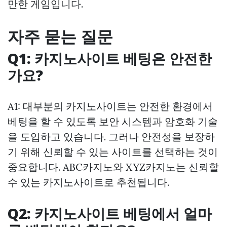
만한 게임입니다.
자주 묻는 질문
Q1: 카지노사이트 베팅은 안전한
가요?
A1: 대부분의 카지노사이트는 안전한 환경에서
베팅을 할 수 있도록 보안 시스템과 암호화 기술
을 도입하고 있습니다. 그러나 안전성을 보장하
기 위해 신뢰할 수 있는 사이트를 선택하는 것이
중요합니다. ABC카지노와 XYZ카지노는 신뢰할
수 있는 카지노사이트로 추천됩니다.
Q2: 카지노사이트 베팅에서 얼마