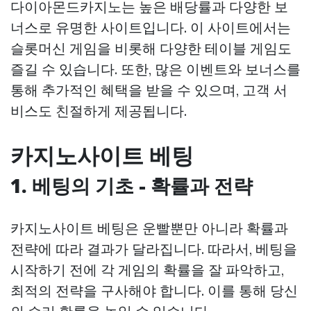
다이아몬드카지노는 높은 배당률과 다양한 보
너스로 유명한 사이트입니다. 이 사이트에서는
슬롯머신 게임을 비롯해 다양한 테이블 게임도
즐길 수 있습니다. 또한, 많은 이벤트와 보너스를
통해 추가적인 혜택을 받을 수 있으며, 고객 서
비스도 친절하게 제공됩니다.
카지노사이트 베팅
1. 베팅의 기초 - 확률과 전략
카지노사이트 베팅은 운빨뿐만 아니라 확률과
전략에 따라 결과가 달라집니다. 따라서, 베팅을
시작하기 전에 각 게임의 확률을 잘 파악하고,
최적의 전략을 구사해야 합니다. 이를 통해 당신