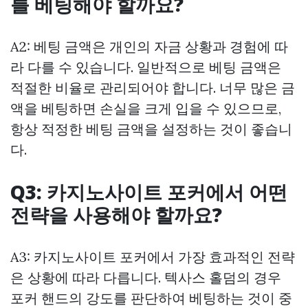
를 베팅해야 할까요?
A2: 베팅 금액은 개인의 자금 상황과 경험에 따
라 다를 수 있습니다. 일반적으로 베팅 금액은
적절한 비율로 관리되어야 합니다. 너무 많은 금
액을 베팅하면 손실을 크게 입을 수 있으므로,
항상 적정한 베팅 금액을 설정하는 것이 좋습니
다.
Q3: 카지노사이트 포커에서 어떤
전략을 사용해야 할까요?
A3: 카지노사이트 포커에서 가장 효과적인 전략
은 상황에 따라 다릅니다. 텍사스 홀덤의 경우
포커 핸드의 강도를 판단하여 베팅하는 것이 중