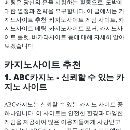
베팅은 당신의 운을 시험하는 활동으로, 도박에
대한 열정과 전략을 요구합니다. 이 글에서는 카
지노사이트 추천, 카지노사이트 게임 사이트, 카
지노사이트 베팅, 카지노사이트 포커, 카지노사
이트 룰렛, 바카라사이트 등에 대해 자세히 알아
보겠습니다.
카지노사이트 추천
1. ABC카지노 - 신뢰할 수 있는 카
지노 사이트
ABC카지노는 신뢰할 수 있는 카지노 사이트 중
하나입니다. 이 사이트는 안전한 환경과 다양한
게임을 제공하여 많은 이용자들에게 사랑받고