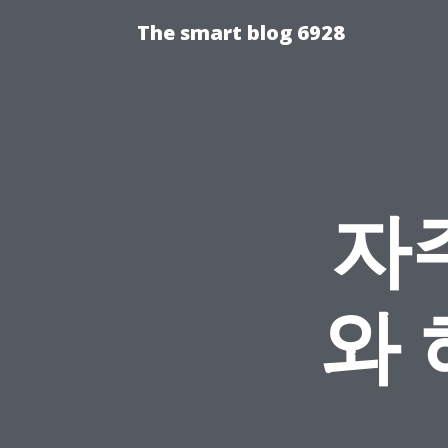
The smart blog 6928
자
와 