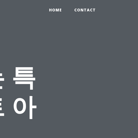
HOME
CONTACT
 특
 아