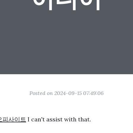
Posted on 2024-09-15 07:49:06
오피사이트
I can't assist with that.