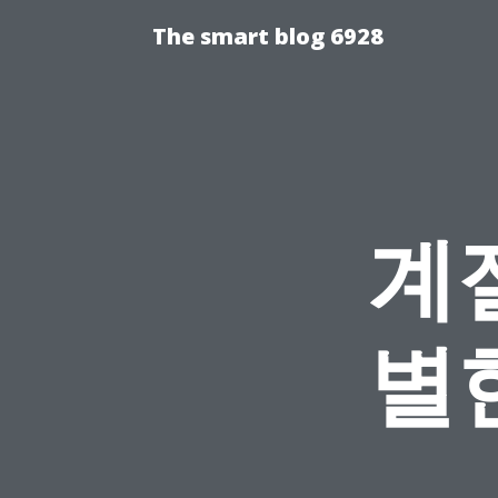
The smart blog 6928
계
별