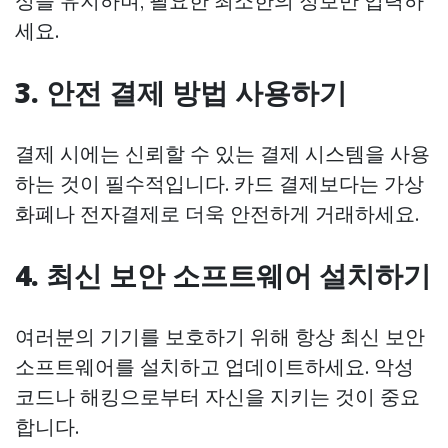
성을 유지하며, 필요한 최소한의 정보만 입력하
세요.
3. 안전 결제 방법 사용하기
결제 시에는 신뢰할 수 있는 결제 시스템을 사용
하는 것이 필수적입니다. 카드 결제보다는 가상
화폐나 전자결제로 더욱 안전하게 거래하세요.
4. 최신 보안 소프트웨어 설치하기
여러분의 기기를 보호하기 위해 항상 최신 보안
소프트웨어를 설치하고 업데이트하세요. 악성
코드나 해킹으로부터 자신을 지키는 것이 중요
합니다.