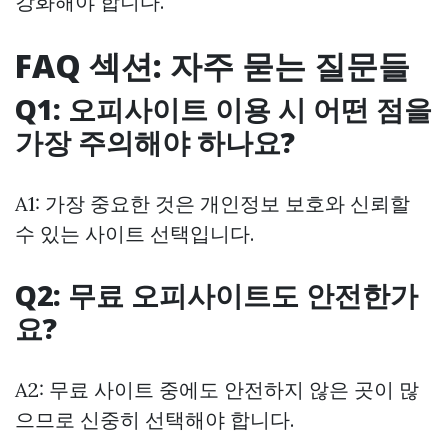
강화해야 합니다.
FAQ 섹션: 자주 묻는 질문들
Q1: 오피사이트 이용 시 어떤 점을
가장 주의해야 하나요?
A1: 가장 중요한 것은 개인정보 보호와 신뢰할
수 있는 사이트 선택입니다.
Q2: 무료 오피사이트도 안전한가
요?
A2: 무료 사이트 중에도 안전하지 않은 곳이 많
으므로 신중히 선택해야 합니다.