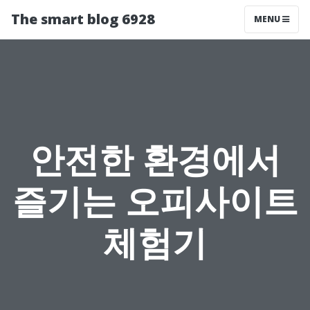
The smart blog 6928
MENU
안전한 환경에서
즐기는 오피사이트
체험기