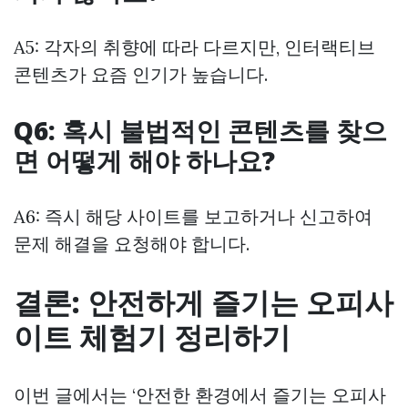
A5: 각자의 취향에 따라 다르지만, 인터랙티브
콘텐츠가 요즘 인기가 높습니다.
Q6: 혹시 불법적인 콘텐츠를 찾으
면 어떻게 해야 하나요?
A6: 즉시 해당 사이트를 보고하거나 신고하여
문제 해결을 요청해야 합니다.
결론: 안전하게 즐기는 오피사
이트 체험기 정리하기
이번 글에서는 ‘안전한 환경에서 즐기는 오피사